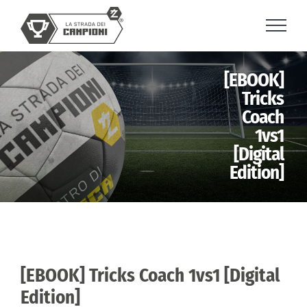
Skip
to
content
[EBOOK]
Tricks
Coach
1vs1
[Digital
Edition]
[EBOOK] Tricks Coach 1vs1 [Digital
Edition]