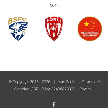
con:
© Copyright 2018 -
2026 | Ivan Zauli - La Strada dei
Campioni ASD - P.IVA 02438870392 | Privacy |
Facebook